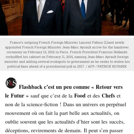
France's outgoing French Foreign Minister Laurent Fabius (L)and newly
appointed French Foreign Minister Jean-Marc Ayrault arrive for the handover
ceremony on February 12, 2016 in Paris. French President Francois Hollande
reshuffled his cabinet on February 11, 2016, naming Jean-Marc Ayrault foreign
minister and adding several ecologists to government as he seeks to widen his
political base ahead of a presidential poll in 2017. / AFP / PATRICK KOVARIK
Flashback c’est un peu comme « Retour vers
le Futur »
Food
Chefs
sauf que c’est de la
et des
et
non de la science-fiction ! Dans un univers en perpétuel
mouvement où on fait la part belle aux actualités, on
oublie souvent que les actualités d’hier sont les succès,
déceptions, revirements de demain. Il peut s’en passer