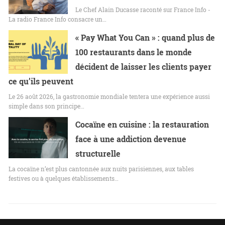
Le Chef Alain Ducasse raconté sur France Info -
La radio France Info consacre un…
« Pay What You Can » : quand plus de
100 restaurants dans le monde
décident de laisser les clients payer
ce qu’ils peuvent
Le 26 août 2026, la gastronomie mondiale tentera une expérience aussi
simple dans son principe…
Cocaïne en cuisine : la restauration
face à une addiction devenue
structurelle
La cocaïne n’est plus cantonnée aux nuits parisiennes, aux tables
festives ou à quelques établissements…