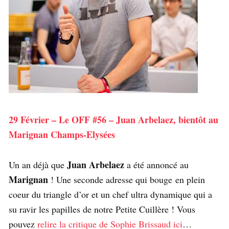
29 Février – Le OFF #56 – Juan Arbelaez, bientôt au
Marignan Champs-Elysées
Juan Arbelaez
Un an déjà que
a été annoncé au
Marignan
! Une seconde adresse qui bouge en plein
coeur du triangle d’or et un chef ultra dynamique qui a
su ravir les papilles de notre Petite Cuillère ! Vous
pouvez
relire la critique de Sophie Brissaud ici
…