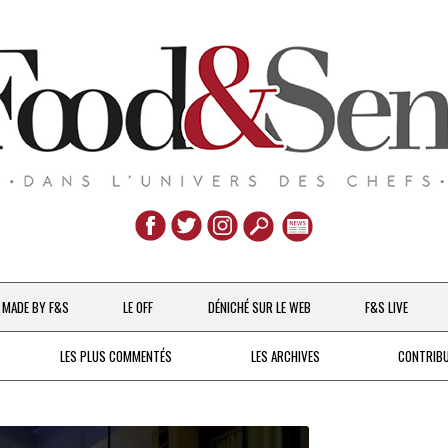
Aller
au
MADE BY F&S
LE OFF
DÉNICHÉ SUR LE WEB
F&S LIVE
contenu
CHEFS & ACTUALITÉS
LES PLUS COMMENTÉS
LES ARCHIVES
CONTRIB
UNE POULE SUR UN MUR
DE 2007 À 2015
À LA PETITE CUILLÈRE
DEPUIS 2016