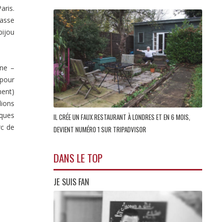
aris.
rasse
bijou
nne –
pour
ment)
lions
lques
IL CRÉE UN FAUX RESTAURANT À LONDRES ET EN 6 MOIS,
rc de
DEVIENT NUMÉRO 1 SUR TRIPADVISOR
DANS LE TOP
JE SUIS FAN