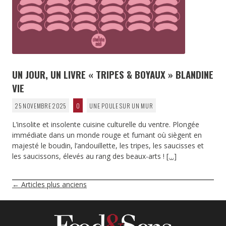
UN JOUR, UN LIVRE « TRIPES & BOYAUX » BLANDINE
VIE
25 NOVEMBRE 2025
0
UNE POULE SUR UN MUR
L’insolite et insolente cuisine culturelle du ventre. Plongée
immédiate dans un monde rouge et fumant où siègent en
majesté le boudin, l’andouillette, les tripes, les saucisses et
les saucissons, élevés au rang des beaux-arts !
[…]
NAVIGATION
←
Articles plus anciens
DES
ARTICLES