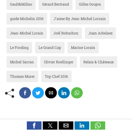
Gault&Millau
Gérard Bertrand
Gilles Goujon
guide Michelin 2016
J'aime By Jean-Michel Lorrain
Jean-Michel Lorain
Joël Robuchon
Juan Arbelaez
Le Fooding
Le Grand Cap
Marine Lorain
Michel Sarran
Olivier Roellinger
Relais & Châteaux
Thomas Murer
Top Chef 2016
LAISSER UN COMMENTAIRE