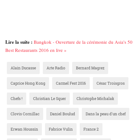
Lire la suite :
Bangkok - Ouverture de la cérémonie du Asia's 50
Best Restaurants 2016 en live »
Alain Ducasse
Arte Radio
Bernard Magrez
Caprice Hong Kong
Carmel Fest 2016
César Troisgros
Chefs !
Christian Le Squer
Christophe Michalak
Clovis Cornillac
Daniel Boulud
Dans la peau d'un chef
Erwan Houssin
Fabrice Vulin
France 2