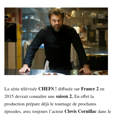
CHEFS !
France 2
La série télévisée
diffusée sur
en
saison 2.
2015 devrait connaître une
En effet la
production prépare déjà le tournage de prochains
Clovis Cornillac
épisodes, avec toujours l’acteur
dans le