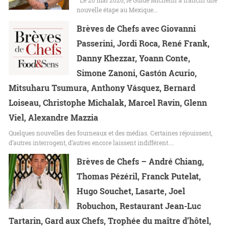
Le 20 mai 2026, le Guide Michelin a franchi une
nouvelle étape au Mexique…
Brèves de Chefs avec Giovanni
Passerini, Jordi Roca, René Frank,
Danny Khezzar, Yoann Conte,
Simone Zanoni, Gastón Acurio,
Mitsuharu Tsumura, Anthony Vásquez, Bernard
Loiseau, Christophe Michalak, Marcel Ravin, Glenn
Viel, Alexandre Mazzia
Quelques nouvelles des fourneaux et des médias. Certaines réjouissent,
d’autres interrogent, d’autres encore laissent indifférent.…
Brèves de Chefs – André Chiang,
Thomas Pézéril, Franck Putelat,
Hugo Souchet, Lasarte, Joel
Robuchon, Restaurant Jean-Luc
Tartarin, Gard aux Chefs, Trophée du maître d’hôtel,