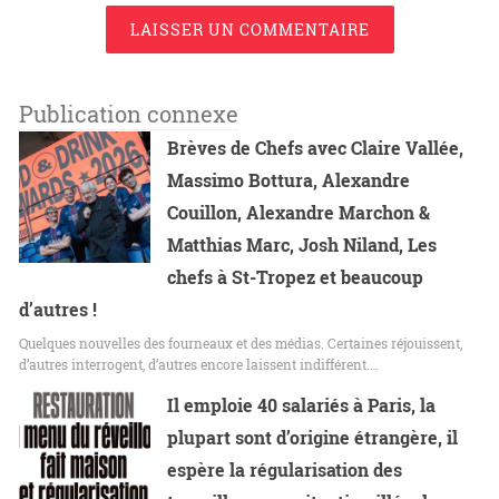
LAISSER UN COMMENTAIRE
Publication connexe
Brèves de Chefs avec Claire Vallée,
Massimo Bottura, Alexandre
Couillon, Alexandre Marchon &
Matthias Marc, Josh Niland, Les
chefs à St-Tropez et beaucoup
d’autres !
Quelques nouvelles des fourneaux et des médias. Certaines réjouissent,
d’autres interrogent, d’autres encore laissent indifférent.…
Il emploie 40 salariés à Paris, la
plupart sont d’origine étrangère, il
espère la régularisation des