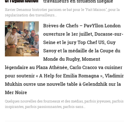
travailleurs en situation illégale
Xavier Denamur bistrotier parisien se bat pour le "Fait Maison", pour la
régularisation des travailleurs…
Brèves de Chefs – PavYllon London
ouverture le 1er juillet, Ducasse-sur-
Seine et le jury Top Chef US, Guy
Savoy et la médaille de la Coupe du
Monde du Rugby, Moment
légendaire au Plaza Athénée, Carlo Cracco va cuisiner
pour soutenir « A Help for Emilia Romagna », Vladimir
Mukhin ouvre une nouvelle table à Gelendzhik sur la
Mer Noire
Quelques nouvelles des fourneaux et des médias, parfois joyeuses, parfois
inspirantes, parfois passionnantes, parfois sans…