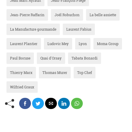
Jean Marc Ayrault
Jean-François Piège
Jean-Pierre Raffarin
Joël Robuchon
La belle assiette
La Manufacture gourmande
Laurent Fabius
Laurent Plantier
Ludovic Mey
Lyon
Moma Group
Paul Bocuse
Quai d'Orsay
Tabata Bonardi
Thierry Marx
Thomas Murer
Top Chef
Wilfried Graux