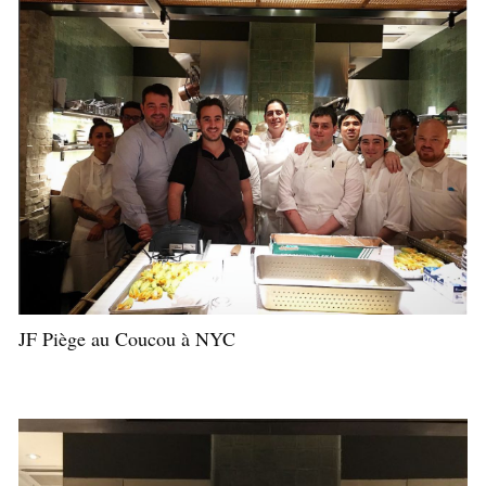
JF Piège au Coucou à NYC