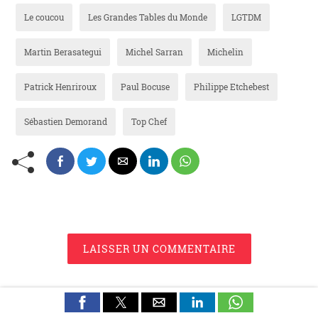
Le coucou
Les Grandes Tables du Monde
LGTDM
Martin Berasategui
Michel Sarran
Michelin
Patrick Henriroux
Paul Bocuse
Philippe Etchebest
Sébastien Demorand
Top Chef
LAISSER UN COMMENTAIRE
Publication connexe