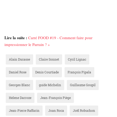
Lire la suite :
Carré FOOD #19 - Comment faire pour
impressionner le Parrain ? »
Alain Ducasse
Claire Sonnet
Cyril Lignac
Daniel Rose
Denis Courtiade
François Pipala
Georges Blanc
guide Michelin
Guillaume Goupil
Helene Darroze
Jean-François Piège
Jean-Pierre Raffarin
Joan Roca
Joël Robuchon