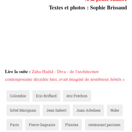
Textes et photos : Sophie Brissaud
Lire la suite :
Zaha Hadid - Diva - de l'architecture
contemporaine décédée hier, avait imaginé de nombreux hôtels »
Colombie
Eric Briffard
éric Fréchon
hôtel Marignan
Jean Imbert
Juan Arbelaez
Nube
Paris
Pierre Gagnaire
Plantxa
restaurant parisien