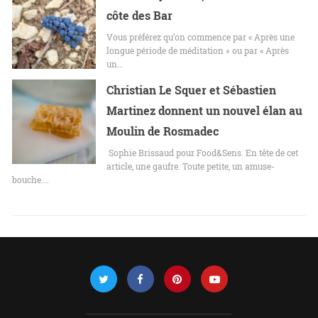
côte des Bar
Vous préférez qu’on commence par « Après une
longue période de méditation » ou par « Après
un…
Christian Le Squer et Sébastien
Martinez donnent un nouvel élan au
Moulin de Rosmadec
Sophie Brissaud pour Food&Sens. En tête de cet
article, une gaufre. Toute petite, un amuse-
bouche.…