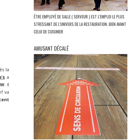
ÊTRE EMPLOYÉ DE SALLE ( SERVEUR ) EST L'EMPLOI LE PLUS
STRESSANT DE L'UNIVERS DE LA RESTAURATION, BIEN AVANT
CELUI DE CUISINIER
AMUSANT DÉCALÉ
ès la
a’s
a
AW
. Il
ef va
cent