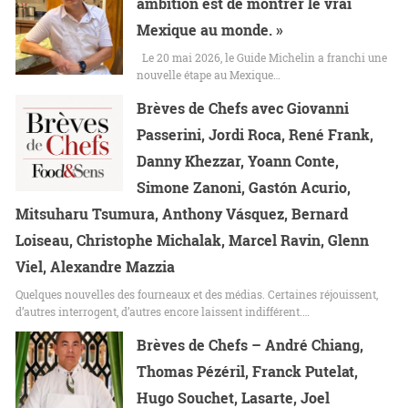
ambition est de montrer le vrai
Mexique au monde. »
Le 20 mai 2026, le Guide Michelin a franchi une
nouvelle étape au Mexique…
Brèves de Chefs avec Giovanni
Passerini, Jordi Roca, René Frank,
Danny Khezzar, Yoann Conte,
Simone Zanoni, Gastón Acurio,
Mitsuharu Tsumura, Anthony Vásquez, Bernard
Loiseau, Christophe Michalak, Marcel Ravin, Glenn
Viel, Alexandre Mazzia
Quelques nouvelles des fourneaux et des médias. Certaines réjouissent,
d’autres interrogent, d’autres encore laissent indifférent.…
Brèves de Chefs – André Chiang,
Thomas Pézéril, Franck Putelat,
Hugo Souchet, Lasarte, Joel