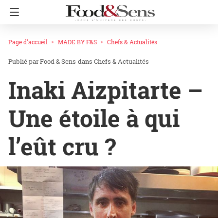
Page d'accueil
MADE BY F&S
Chefs & Actualités
Food & Sens
dans
Chefs & Actualités
Inaki Aizpitarte –
Une étoile à qui
l’eût cru ?