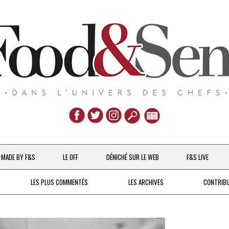
Aller
au
MADE BY F&S
LE OFF
DÉNICHÉ SUR LE WEB
F&S LIVE
contenu
CHEFS & ACTUALITÉS
LES PLUS COMMENTÉS
LES ARCHIVES
CONTRIB
UNE POULE SUR UN MUR
DE 2007 À 2015
À LA PETITE CUILLÈRE
DEPUIS 2016