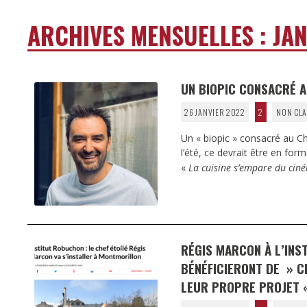
ARCHIVES MENSUELLES :
JAN
UN BIOPIC CONSACRÉ AU
26 JANVIER 2022
2
NON CLA
Un « biopic » consacré au Ch
l’été, ce devrait être en fo
«
La cuisine s’empare du ciné
RÉGIS MARCON À L’INS
BÉNÉFICIERONT DE » C
LEUR PROPRE PROJET 