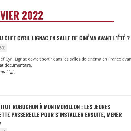
DESTIN DE FEMME
VIER 2022
V…DE VOYAGE
 CHEF CYRIL LIGNAC EN SALLE DE CINÉMA AVANT L’ÉTÉ ?
SSÉ
ef Cyril Lignac devrait sortir dans les salles de cinéma en France avan
rmat documentaire.
ma !
[…]
TITUT ROBUCHON À MONTMORILLON : LES JEUNES
ETTE PASSERELLE POUR S’INSTALLER ENSUITE, MENER
«