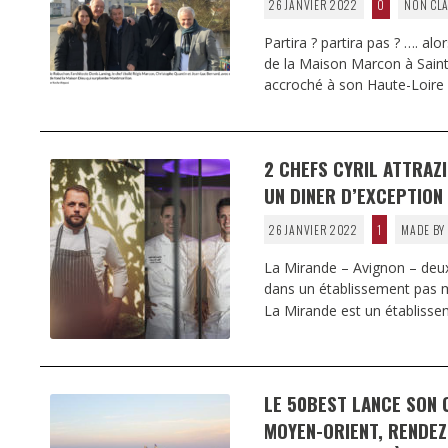
26 JANVIER 2022
0
NON CLA
Partira ? partira pas ? …. alo
de la Maison Marcon à Saint-
accroché à son Haute-Loire
2 CHEFS CYRIL ATTRAZI
UN DINER D’EXCEPTION 
26 JANVIER 2022
1
MADE BY
La Mirande – Avignon – deux 
dans un établissement pas m
La Mirande est un établisse
LE 50BEST LANCE SON 
MOYEN-ORIENT, RENDEZ