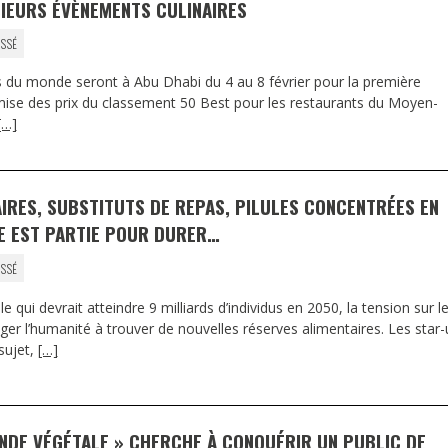
IEURS ÉVÈNEMENTS CULINAIRES
SSÉ
s du monde seront à Abu Dhabi du 4 au 8 février pour la première
ise des prix du classement 50 Best pour les restaurants du Moyen-
[…]
RES, SUBSTITUTS DE REPAS, PILULES CONCENTRÉES EN
E EST PARTIE POUR DURER…
SSÉ
qui devrait atteindre 9 milliards d’individus en 2050, la tension sur l
iger l’humanité à trouver de nouvelles réserves alimentaires. Les star-
 sujet,
[…]
ANDE VÉGÉTALE » CHERCHE À CONQUÉRIR UN PUBLIC DE