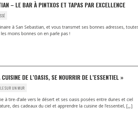
IAN – LE BAR À PINTXOS ET TAPAS PAR EXCELLENCE
SSÉ
linaire à San Sebastian, et vous transmet ses bonnes adresses, toute
 les moins bonnes on en parle pas !
 CUISINE DE L’OASIS, SE NOURRIR DE L’ESSENTIEL »
LE SUR UN MUR
e à tire-d’aile vers le désert et ses oasis posées entre dunes et ciel
ure, des cadeaux du ciel et apprendre la cuisine de l’essentiel,
[…]