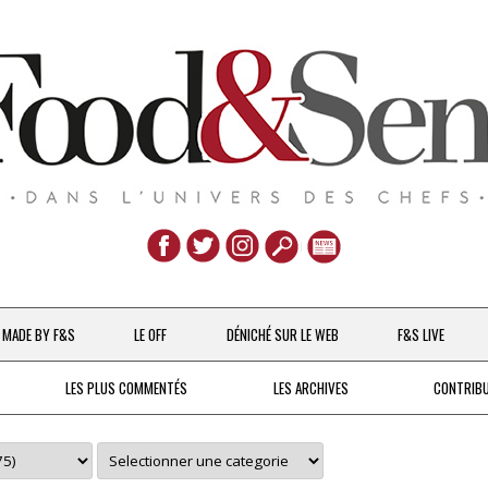
Aller
au
MADE BY F&S
LE OFF
DÉNICHÉ SUR LE WEB
F&S LIVE
contenu
CHEFS & ACTUALITÉS
LES PLUS COMMENTÉS
LES ARCHIVES
CONTRIB
UNE POULE SUR UN MUR
DE 2007 À 2015
À LA PETITE CUILLÈRE
DEPUIS 2016