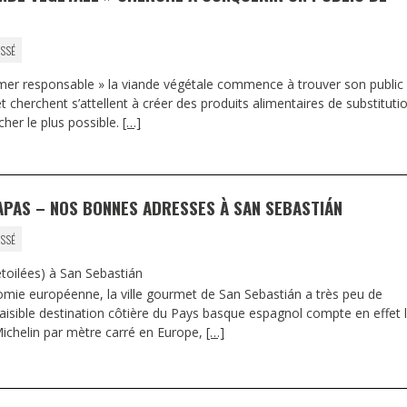
SSÉ
er responsable » la viande végétale commence à trouver son public
et cherchent s’attellent à créer des produits alimentaires de substituti
cher le plus possible.
[…]
TAPAS – NOS BONNES ADRESSES À SAN SEBASTIÁN
SSÉ
oilées) à San Sebastián
omie européenne, la ville gourmet de San Sebastián a très peu de
 paisible destination côtière du Pays basque espagnol compte en effet 
Michelin par mètre carré en Europe,
[…]