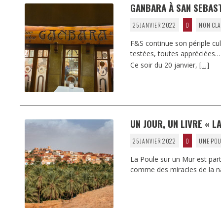
GANBARA À SAN SEBAST
25 JANVIER 2022
0
NON CLA
F&S continue son périple cu
testées, toutes appréciées…
Ce soir du 20 janvier,
[…]
UN JOUR, UN LIVRE « LA
25 JANVIER 2022
0
UNE POU
La Poule sur un Mur est parti
comme des miracles de la nat