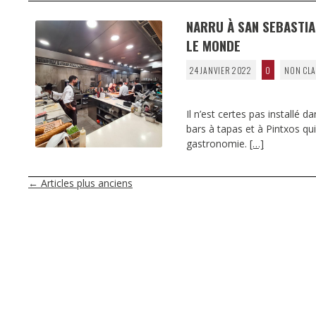
NARRU À SAN SEBASTIA
LE MONDE
24 JANVIER 2022
0
NON CLA
Il n’est certes pas installé 
bars à tapas et à Pintxos qu
gastronomie.
[…]
NAVIGATION
←
Articles plus anciens
DES
ARTICLES