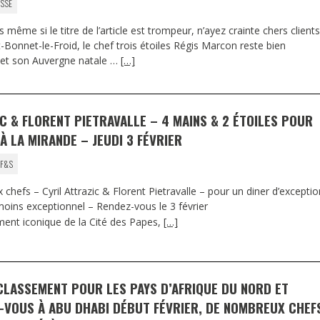
SSÉ
rs même si le titre de l’article est trompeur, n’ayez crainte chers clients
Bonnet-le-Froid, le chef trois étoiles Régis Marcon reste bien
 et son Auvergne natale …
[…]
C & FLORENT PIETRAVALLE – 4 MAINS & 2 ÉTOILES POUR
À LA MIRANDE – JEUDI 3 FÉVRIER
 F&S
chefs – Cyril Attrazic & Florent Pietravalle – pour un diner d’exceptio
oins exceptionnel – Rendez-vous le 3 février
ment iconique de la Cité des Papes,
[…]
CLASSEMENT POUR LES PAYS D’AFRIQUE DU NORD ET
-VOUS À ABU DHABI DÉBUT FÉVRIER, DE NOMBREUX CHEF