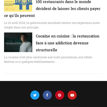
100 restaurants dans le monde
décident de laisser les clients payer
ce qu’ils peuvent
Le 26 août 2026, la gastronomie mondiale tentera une expérience aussi
simple dans son principe…
Cocaïne en cuisine : la restauration
face à une addiction devenue
structurelle
La cocaïne n’est plus cantonnée aux nuits parisiennes, aux tables
festives ou à quelques établissements…