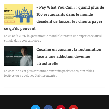
« Pay What You Can » : quand plus de
100 restaurants dans le monde
décident de laisser les clients payer
ce qu’ils peuvent
Le 26 août 2026, la gastronomie mondiale tentera une expérience aussi
simple dans son principe…
Cocaïne en cuisine : la restauration
face à une addiction devenue
structurelle
La cocaïne n’est plus cantonnée aux nuits parisiennes, aux tables
festives ou à quelques établissements…