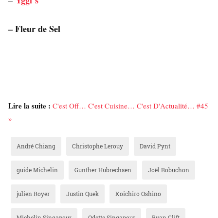
– Fleur de Sel
Lire la suite :
C'est Off… C'est Cuisine… C'est D'Actualité… #45
»
André Chiang
Christophe Lerouy
David Pynt
guide Michelin
Gunther Hubrechsen
Joël Robuchon
julien Royer
Justin Quek
Koichiro Oshino
Michelin Singapour
Odette Singapour
Ryan Clift