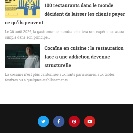
100 restaurants dans le monde
décident de laisser les clients payer
ce qu’ils peuvent
Le 26 août 2026, la gastronomie mondiale tentera une expérience aussi
simple dans son principe…
Cocaïne en cuisine : la restauration
face à une addiction devenue
structurelle
La cocaïne n’est plus cantonnée aux nuits parisiennes, aux tables
festives ou à quelques établissements…