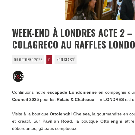
WEEK-END À LONDRES ACTE 2 –
COLAGRECO AU RAFFLES LONDO
09 OCTOBRE 2025
0
NON CLASSÉ
Continuons notre
escapade Londonienne
en compagnie d’un
Council 2025
pour les
Relais & Châteaux
… «
LONDRES
est un
Visite à la boutique
Ottolenghi Chelsea
, la gourmandise en cou
et créatif. Sur
Pavilion Road
, la boutique
Ottolenghi
attire
débordantes, gâteaux somptueux.