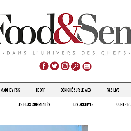
Aller
au
MADE BY F&S
LE OFF
DÉNICHÉ SUR LE WEB
F&S LIVE
contenu
CHEFS & ACTUALITÉS
LES PLUS COMMENTÉS
LES ARCHIVES
CONTRIB
UNE POULE SUR UN MUR
DE 2007 À 2015
À LA PETITE CUILLÈRE
DEPUIS 2016