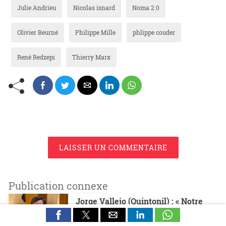
Julie Andrieu
Nicolas isnard
Noma 2.0
Olivier Beurné
Philippe Mille
phlippe couder
René Redzepi
Thierry Marx
LAISSER UN COMMENTAIRE
Publication connexe
Jorge Vallejo (Quintonil) : « Notre
ambition est de montrer le vrai