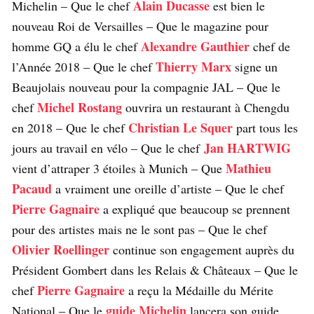
Alain Ducasse
Michelin – Que le chef
est bien le
nouveau Roi de Versailles – Que le magazine pour
Alexandre Gauthier
homme GQ a élu le chef
chef de
Thierry Marx
l’Année 2018 – Que le chef
signe un
Beaujolais nouveau pour la compagnie JAL – Que le
Michel Rostang
chef
ouvrira un restaurant à Chengdu
Christian Le Squer
en 2018 – Que le chef
part tous les
Jan HARTWIG
jours au travail en vélo – Que le chef
Mathieu
vient d’attraper 3 étoiles à Munich – Que
Pacaud
a vraiment une oreille d’artiste – Que le chef
Pierre Gagnaire
a expliqué que beaucoup se prennent
pour des artistes mais ne le sont pas – Que le chef
Olivier Roellinger
continue son engagement auprès du
Président Gombert dans les Relais & Châteaux – Que le
Pierre Gagnaire
chef
a reçu la Médaille du Mérite
guide Michelin
National – Que le
lancera son guide