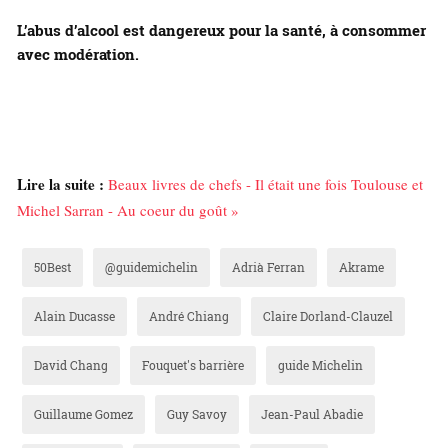
L’abus d’alcool est dangereux pour la santé, à consommer
avec modération.
Lire la suite :
Beaux livres de chefs - Il était une fois Toulouse et
Michel Sarran - Au coeur du goût »
50Best
@guidemichelin
Adrià Ferran
Akrame
Alain Ducasse
André Chiang
Claire Dorland-Clauzel
David Chang
Fouquet's barrière
guide Michelin
Guillaume Gomez
Guy Savoy
Jean-Paul Abadie