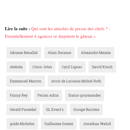
Lire la suite :
Qui sont les attachés de presse des chefs ? -
Essentiellement 4 agences se disputent le gâteau »
Akrame Benallal
Alain Ducasse
Alexandre Mazzia
Atabula
Cinco Jotas
Cyril Lignac
David Kinch
Emmanuel Macron
erroir de Lorraine Michel Roth
Fanny Rey
Ferran Adria
franco gourmandes
Gérald Passédat
GL Event's
Groupe Barrière
guide Michelin
Guillaume Gomez
Jonathan Wahid