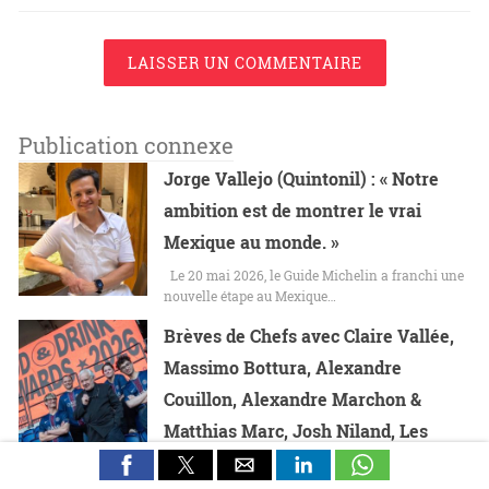
LAISSER UN COMMENTAIRE
Publication connexe
Jorge Vallejo (Quintonil) : « Notre
ambition est de montrer le vrai
Mexique au monde. »
Le 20 mai 2026, le Guide Michelin a franchi une
nouvelle étape au Mexique…
Brèves de Chefs avec Claire Vallée,
Massimo Bottura, Alexandre
Couillon, Alexandre Marchon &
Matthias Marc, Josh Niland, Les
chefs à St-Tropez et beaucoup