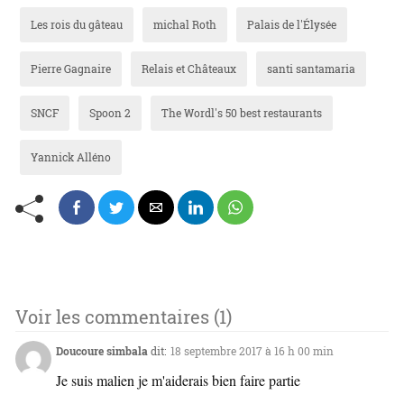
Les rois du gâteau
michal Roth
Palais de l'Élysée
Pierre Gagnaire
Relais et Châteaux
santi santamaria
SNCF
Spoon 2
The Wordl's 50 best restaurants
Yannick Alléno
Voir les commentaires (1)
Doucoure simbala
dit:
18 septembre 2017 à 16 h 00 min
Je suis malien je m'aiderais bien faire partie