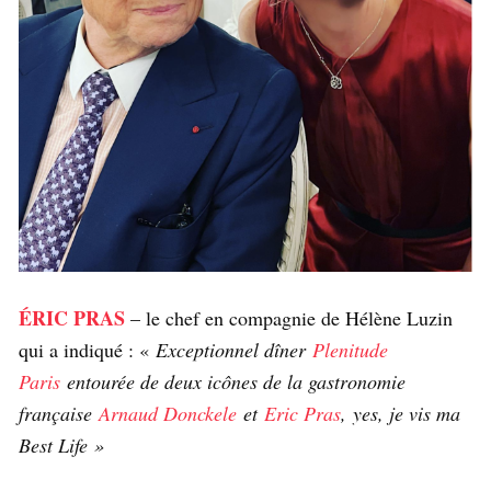
ÉRIC PRAS
– le chef en compagnie de Hélène Luzin
qui a indiqué : «
Exceptionnel dîner
Plenitude
Paris
entourée de deux icônes de la gastronomie
française
Arnaud Donckele
et
Eric Pras
, yes, je vis ma
Best Life »