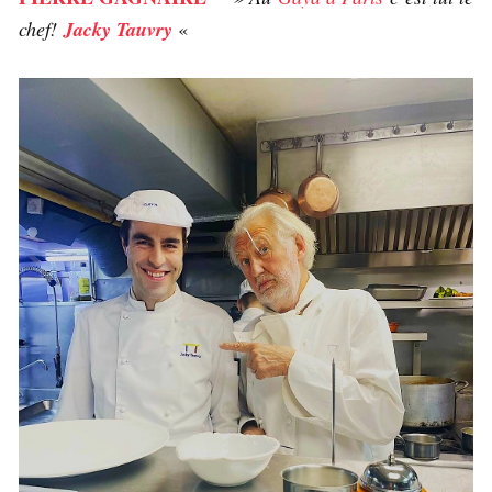
chef!
Jacky Tauvry
«