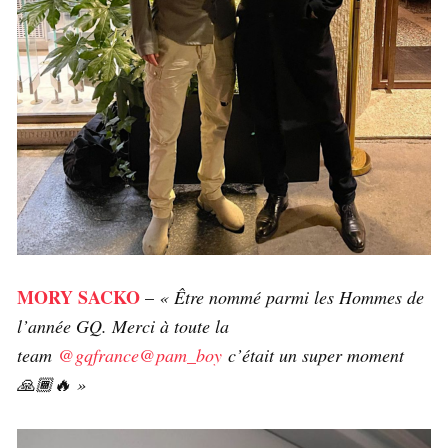
MORY SACKO
–
« Être nommé parmi les Hommes de
l’année GQ. Merci à toute la
team
@gqfrance
@pam_boy
c’était un super moment
🙏🏾🔥 »