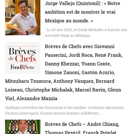
Jorge Vallejo (Quintonil) : « Notre
ambition est de montrer le vrai
Mexique au monde. »
Le 20 mai 2026, le Guide Michelin a franchi une
nouvelle étape au Mexique…
Brèves de Chefs avec Giovanni
Passerini, Jordi Roca, René Frank,
Danny Khezzar, Yoann Conte,
Simone Zanoni, Gastón Acurio,
Mitsuharu Tsumura, Anthony Vásquez, Bernard
Loiseau, Christophe Michalak, Marcel Ravin, Glenn
Viel, Alexandre Mazzia
Quelques nouvelles des fourneaux et des médias. Certaines réjouissent,
d’autres interrogent, d’autres encore laissent indifférent.…
Brèves de Chefs – André Chiang,
Thomas Pézéril, Franck Putelat,