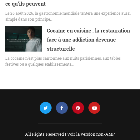
ce qu’ils peuvent
Le 26 août 2026, la gastronomie mondiale tentera une expérience aussi
simple dans son principe…
Cocaïne en cuisine : la restauration
face à une addiction devenue
structurelle
La cocaïne n’est plus cantonnée aux nuits parisiennes, aux tables
festives ou à quelques établissements…
All Rights Reserved |
Voir la version non-AMP