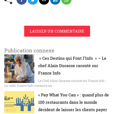
LAISSER UN COMMENTAIRE
Publication connexe
» Ces Destins qui Font l’Info » – Le
chef Alain Ducasse raconté sur
France Info
Le Chef Alain Ducasse raconté sur France Info -
La radio France Info consacre un…
« Pay What You Can » : quand plus de
100 restaurants dans le monde
décident de laisser les clients payer