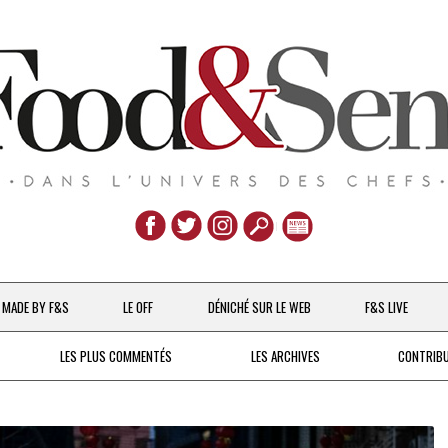
Aller
au
MADE BY F&S
LE OFF
DÉNICHÉ SUR LE WEB
F&S LIVE
contenu
CHEFS & ACTUALITÉS
LES PLUS COMMENTÉS
LES ARCHIVES
CONTRIB
UNE POULE SUR UN MUR
DE 2007 À 2015
À LA PETITE CUILLÈRE
DEPUIS 2016