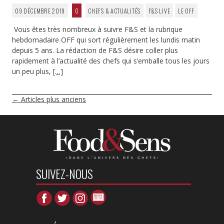
09 DÉCEMBRE 2019
0
CHEFS & ACTUALITÉS
F&S LIVE
LE OFF
Vous êtes très nombreux à suivre F&S et la rubrique
hebdomadaire OFF qui sort régulièrement les lundis matin
depuis 5 ans. La rédaction de F&S désire coller plus
rapidement à l’actualité des chefs qui s’emballe tous les jours
un peu plus,
[…]
NAVIGATION
←
Articles plus anciens
DES
ARTICLES
SUIVEZ-NOUS