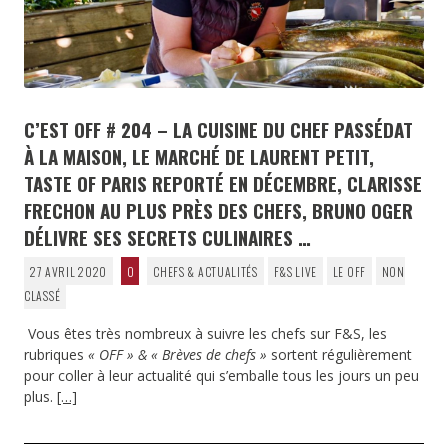
C’EST OFF # 204 – LA CUISINE DU CHEF PASSÉDAT
À LA MAISON, LE MARCHÉ DE LAURENT PETIT,
TASTE OF PARIS REPORTÉ EN DÉCEMBRE, CLARISSE
FRECHON AU PLUS PRÈS DES CHEFS, BRUNO OGER
DÉLIVRE SES SECRETS CULINAIRES …
27 AVRIL 2020
0
CHEFS & ACTUALITÉS
F&S LIVE
LE OFF
NON
CLASSÉ
Vous êtes très nombreux à suivre les chefs sur F&S, les
rubriques
« OFF » & «
Brèves de chefs »
sortent régulièrement
pour coller à leur actualité qui s’emballe tous les jours un peu
plus.
[…]