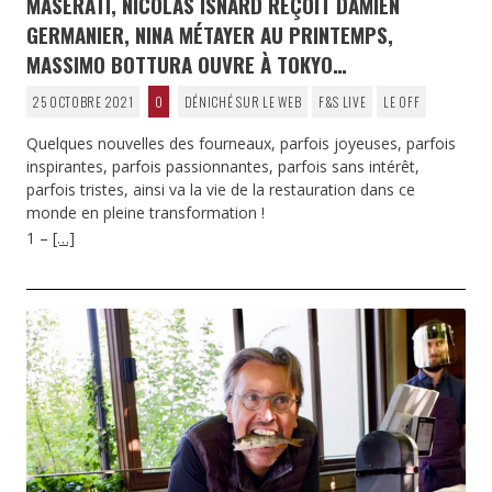
MASERATI, NICOLAS ISNARD REÇOIT DAMIEN
GERMANIER, NINA MÉTAYER AU PRINTEMPS,
MASSIMO BOTTURA OUVRE À TOKYO…
25 OCTOBRE 2021
0
DÉNICHÉ SUR LE WEB
F&S LIVE
LE OFF
Quelques nouvelles des fourneaux, parfois joyeuses, parfois
inspirantes, parfois passionnantes, parfois sans intérêt,
parfois tristes, ainsi va la vie de la restauration dans ce
monde en pleine transformation !
1 –
[…]