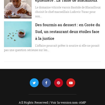
éphémère : La Table de Blacailloux
Le domaine viticole varois Bastide de Blacailloux
choisit le chef marseillais Ludovic Turac pour
son…
Des fourmis au dessert : en Corée du
Sud, un restaurant deux étoiles face
à la justice
L’affaire pourrait prêter à sourire si elle ne posait
pas une question sérieuse sur les…
All Rights Reserved |
Voir la version non-AMP