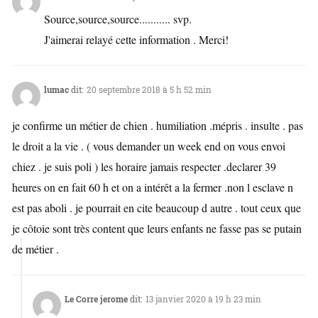
Source,source,source........... svp.
J'aimerai relayé cette information . Merci!
lumac
dit:
20 septembre 2018 à 5 h 52 min
je confirme un métier de chien . humiliation .mépris . insulte . pas
le droit a la vie . ( vous demander un week end on vous envoi
chiez . je suis poli ) les horaire jamais respecter .declarer 39
heures on en fait 60 h et on a intérêt a la fermer .non l esclave n
est pas aboli . je pourrait en cite beaucoup d autre . tout ceux que
je côtoie sont très content que leurs enfants ne fasse pas se putain
de métier .
Le Corre jerome
dit:
13 janvier 2020 à 19 h 23 min