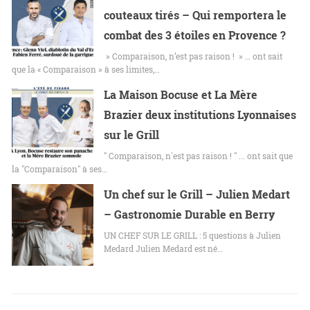
couteaux tirés – Qui remportera le
combat des 3 étoiles en Provence ?
» Comparaison, n’est pas raison ! » … ont sait
que la « Comparaison » à ses limites,…
La Maison Bocuse et La Mère
Brazier deux institutions Lyonnaises
sur le Grill
" Comparaison, n'est pas raison ! " ... ont sait que
la "Comparaison" à ses…
Un chef sur le Grill – Julien Medart
– Gastronomie Durable en Berry
UN CHEF SUR LE GRILL : 5 questions à Julien
Medard Julien Medard est né…