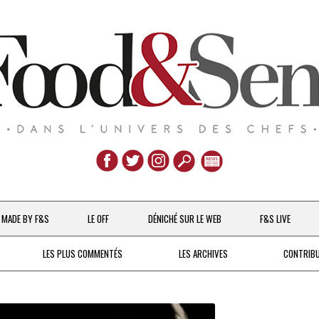
Aller
au
MADE BY F&S
LE OFF
DÉNICHÉ SUR LE WEB
F&S LIVE
contenu
CHEFS & ACTUALITÉS
LES PLUS COMMENTÉS
LES ARCHIVES
CONTRIB
UNE POULE SUR UN MUR
DE 2007 À 2015
À LA PETITE CUILLÈRE
DEPUIS 2016