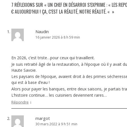
7 RÉFLEXIONS SUR «
UN CHEF EN DÉSARROI S’EXPRIME : « LES RE
€ AUJOURD’HUI ! ÇA, C’EST LA RÉALITÉ, NOTRE RÉALITÉ. «
»
Naudin
16 janvier 2026 à 8 h 59 min
En 2026, c’est triste…pour ceux qui travaillent.
Je suis retraité âgé de la restauration, à l’époque où il y avait du
Haute Savoie.
Les paysans de l’époque, avaient droit à des primes sécheress
qui est à base d’eau !
Alors pour payer les banques, entre deux saisons, je partais trav
L’histoire continue… les cuisiniers deviennent rares…
↓
Répondre
margot
30 mars 2022 à 9 h 51 min