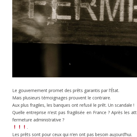
Le gouvernement promet des prêts garantis par l’État.
Mais plusieurs témoignages prouvent le contraire.
Aux plus fragiles, les banques ont refusé le prêt. Un scandale !
Quelle entreprise n’est pas fragilisée en France ? Après les 
fermeture administrative ?
.
Les prêts sont pour ceux qui n’en ont pas besoin aujourd’hui.