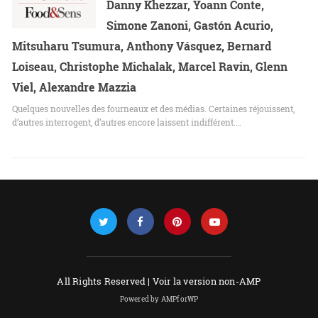
Danny Khezzar, Yoann Conte,
Simone Zanoni, Gastón Acurio,
Mitsuharu Tsumura, Anthony Vásquez, Bernard
Loiseau, Christophe Michalak, Marcel Ravin, Glenn
Viel, Alexandre Mazzia
Quelques nouvelles des fourneaux et des médias. Certaines réjouissent,
d’autres interrogent, d’autres encore laissent indifférent.…
All Rights Reserved |
Voir la version non-AMP
Powered by AMPforWP