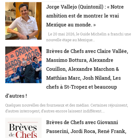
Jorge Vallejo (Quintonil) : « Notre
ambition est de montrer le vrai
Mexique au monde. »
Le 20 mai 2026, le Guide Michelin a franchi une
nouvelle étape au Mexique…
Brèves de Chefs avec Claire Vallée,
Massimo Bottura, Alexandre
Couillon, Alexandre Marchon &
Matthias Marc, Josh Niland, Les
chefs à St-Tropez et beaucoup
d’autres !
Quelques nouvelles des fourneaux et des médias. Certaines réjouissent,
d’autres interrogent, d’autres encore laissent indifférent.…
Brèves de Chefs avec Giovanni
Passerini, Jordi Roca, René Frank,