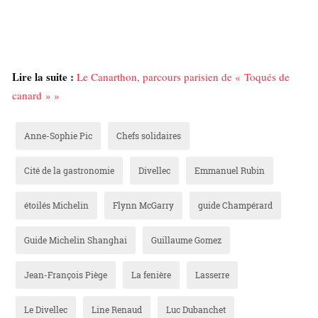
Lire la suite :
Le Canarthon, parcours parisien de « Toqués de
canard » »
Anne-Sophie Pic
Chefs solidaires
Cité de la gastronomie
Divellec
Emmanuel Rubin
étoilés Michelin
Flynn McGarry
guide Champérard
Guide Michelin Shanghai
Guillaume Gomez
Jean-François Piège
La fenière
Lasserre
Le Divellec
Line Renaud
Luc Dubanchet