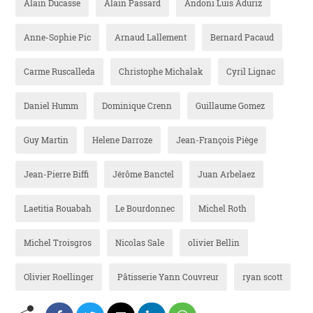
Alain Ducasse
Alain Passard
Andoni Luis Aduriz
Anne-Sophie Pic
Arnaud Lallement
Bernard Pacaud
Carme Ruscalleda
Christophe Michalak
Cyril Lignac
Daniel Humm
Dominique Crenn
Guillaume Gomez
Guy Martin
Helene Darroze
Jean-François Piège
Jean-Pierre Biffi
Jérôme Banctel
Juan Arbelaez
Laetitia Rouabah
Le Bourdonnec
Michel Roth
Michel Troisgros
Nicolas Sale
olivier Bellin
Olivier Roellinger
Pâtisserie Yann Couvreur
ryan scott