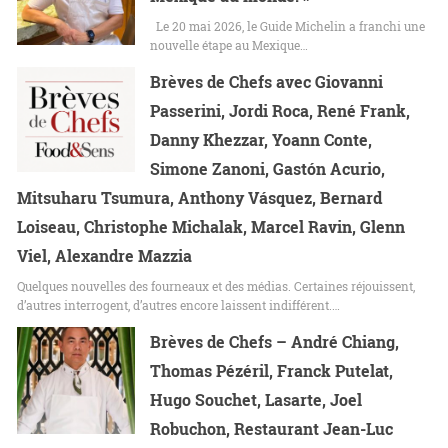
Le 20 mai 2026, le Guide Michelin a franchi une
nouvelle étape au Mexique…
Brèves de Chefs avec Giovanni
Passerini, Jordi Roca, René Frank,
Danny Khezzar, Yoann Conte,
Simone Zanoni, Gastón Acurio,
Mitsuharu Tsumura, Anthony Vásquez, Bernard
Loiseau, Christophe Michalak, Marcel Ravin, Glenn
Viel, Alexandre Mazzia
Quelques nouvelles des fourneaux et des médias. Certaines réjouissent,
d’autres interrogent, d’autres encore laissent indifférent.…
Brèves de Chefs – André Chiang,
Thomas Pézéril, Franck Putelat,
Hugo Souchet, Lasarte, Joel
Robuchon, Restaurant Jean-Luc