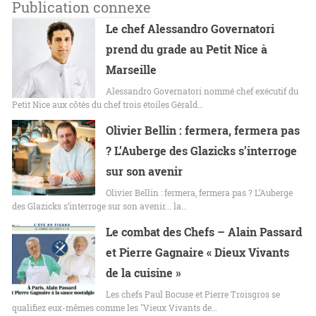
Publication connexe
Le chef Alessandro Governatori
prend du grade au Petit Nice à
Marseille
Alessandro Governatori nommé chef exécutif du
Petit Nice aux côtés du chef trois étoiles Gérald…
Olivier Bellin : fermera, fermera pas
? L’Auberge des Glazicks s’interroge
sur son avenir
Olivier Bellin : fermera, fermera pas ? L’Auberge
des Glazicks s’interroge sur son avenir... la…
Le combat des Chefs – Alain Passard
et Pierre Gagnaire « Dieux Vivants
de la cuisine »
Les chefs Paul Bocuse et Pierre Troisgros se
qualifiez eux-mêmes comme les "Vieux Vivants de…