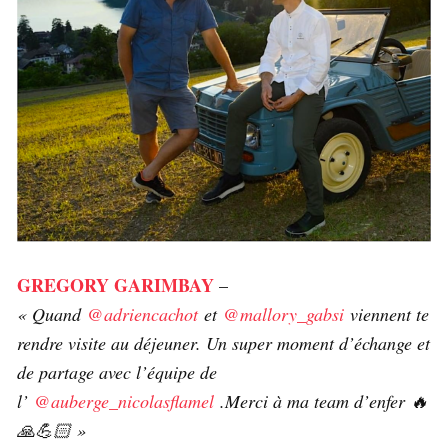
GREGORY GARIMBAY
–
« Quand
@adriencachot
et
@mallory_gabsi
viennent te
rendre visite au déjeuner. Un super moment d’échange et
de partage avec l’équipe de
l’
@auberge_nicolasflamel
.Merci à ma team d’enfer 🔥
🙏💪🏻 »