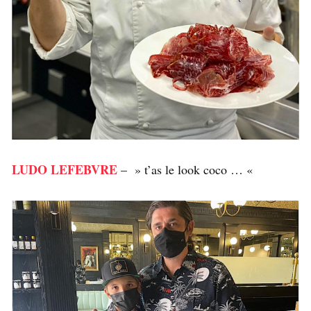
LUDO LEFEBVRE
– » t’as le look coco … «