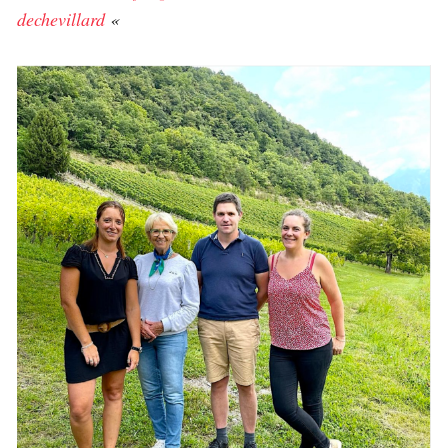
dechevillard
«