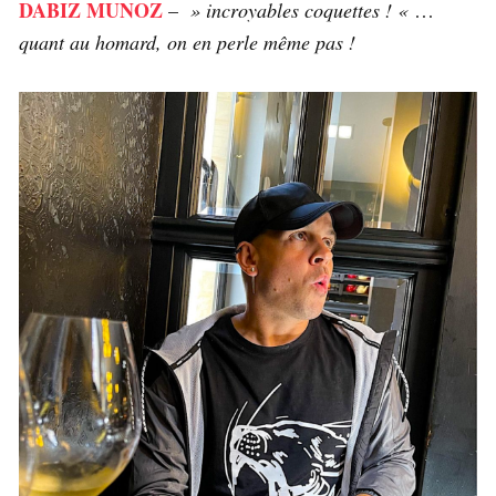
DABIZ MUNOZ
–
» incroyables coquettes ! «
…
quant au homard, on en perle même pas !