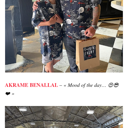
AKRAME BENALLAL
–
« Mood of the day… 😍😎
❤️ »