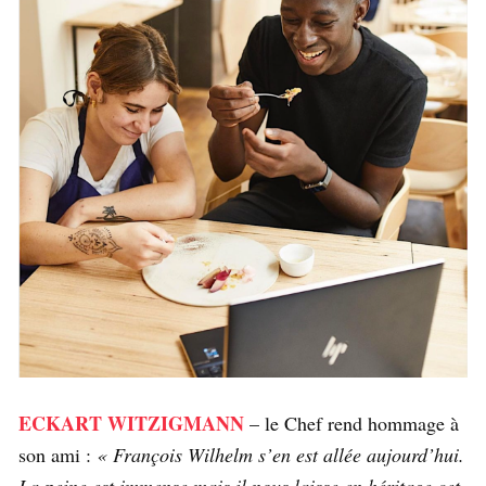
ECKART
WITZIGMANN
– le Chef rend hommage à
son ami :
« François Wilhelm s’en est allée aujourd’hui.
La peine est immense mais il nous laisse en héritage cet