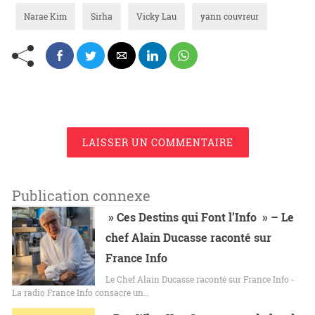
Narae Kim
Sirha
Vicky Lau
yann couvreur
LAISSER UN COMMENTAIRE
Publication connexe
» Ces Destins qui Font l’Info » – Le
chef Alain Ducasse raconté sur
France Info
Le Chef Alain Ducasse raconté sur France Info -
La radio France Info consacre un…