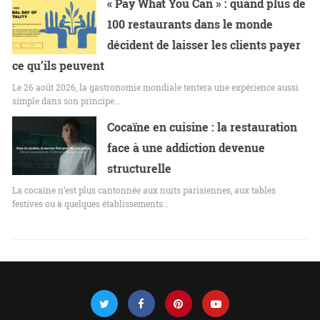
« Pay What You Can » : quand plus de
100 restaurants dans le monde
décident de laisser les clients payer
ce qu’ils peuvent
Le 26 août 2026, la gastronomie mondiale tentera une expérience aussi
simple dans son principe…
Cocaïne en cuisine : la restauration
face à une addiction devenue
structurelle
La cocaïne n’est plus cantonnée aux nuits parisiennes, aux tables
festives ou à quelques établissements…