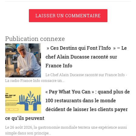
LAISSER UN COMMENTAIRE
Publication connexe
» Ces Destins qui Font l’Info » – Le
chef Alain Ducasse raconté sur
France Info
Le Chef Alain Ducasse raconté sur France Info -
La radio France Info consacre un…
« Pay What You Can » : quand plus de
100 restaurants dans le monde
décident de laisser les clients payer
ce qu’ils peuvent
Le 26 août 2026, la gastronomie mondiale tentera une expérience aussi
simple dans son principe…