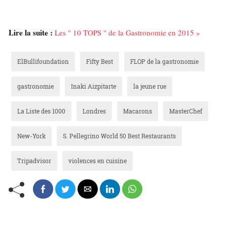
Lire la suite :
Les " 10 TOPS " de la Gastronomie en 2015 »
ElBullifoundation
Fifty Best
FLOP de la gastronomie
gastronomie
Inaki Aizpitarte
la jeune rue
La Liste des 1000
Londres
Macarons
MasterChef
New-York
S. Pellegrino World 50 Best Restaurants
Tripadvisor
violences en cuisine