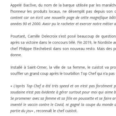
Appelé Bacôve, du nom de la barque utilisée par les maraîche
l’honneur les produits locaux, ne désemplit pas depuis son
content car on écrit une nouvelle page de cette magnifique bât
années 90 et 2000. Avoir pu le racheter et exercer notre métier
Pourtant, Camille Delecroix s’est posé beaucoup de questions 
après sa victoire dans le concours télé. Fin 2019, le Nordiste
chef Philippe Etechebest dans son nouveau resto. Mais des p
donne.
Installé à Saint-Omer, la ville de sa femme, le cuistot va pr
souffler un grand coup après le tourbillon Top Chef qui n’a pa
«
L’après Top Chef a été très speed et on n’est pas forcément p
soudaine n’est pas évidente à gérer surtout pour moi qui aime bie
Se promener avec sa femme et sa fille en poussette et se faire arrê
inventé le vaccin contre le Covid, ni gagné la coupe du monde de
partie du jeu
« , reconnaît le chef cuistot.