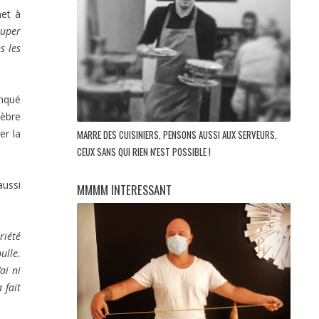
met à
super
s les
anqué
lèbre
er la
MARRE DES CUISINIERS, PENSONS AUSSI AUX SERVEURS,
CEUX SANS QUI RIEN N'EST POSSIBLE !
aussi
MMMM INTERESSANT
riété
ulle.
ai ni
 fait