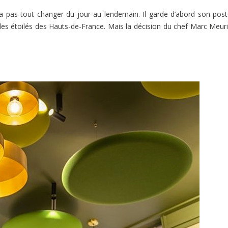
 va pas tout changer du jour au lendemain. Il garde d’abord son pos
les étoilés des Hauts-de-France. Mais la décision du chef Marc Meur