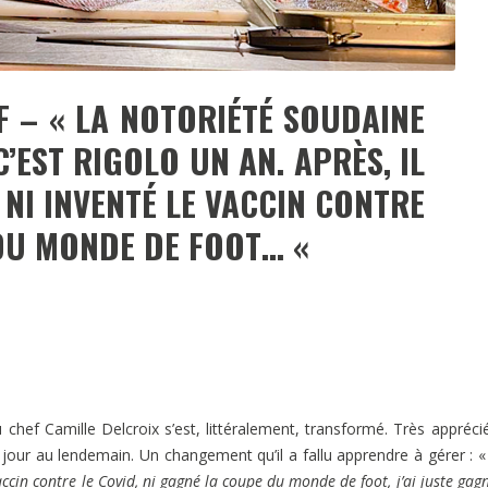
F – « LA NOTORIÉTÉ SOUDAINE
’EST RIGOLO UN AN. APRÈS, IL
 NI INVENTÉ LE VACCIN CONTRE
 DU MONDE DE FOOT… «
chef Camille Delcroix s’est, littéralement, transformé. Très appréci
u jour au lendemain. Un changement qu’il a fallu apprendre à gérer : 
 vaccin contre le Covid, ni gagné la coupe du monde de foot, j’ai juste gag