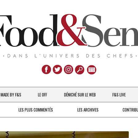
Aller
au
MADE BY F&S
LE OFF
DÉNICHÉ SUR LE WEB
F&S LIVE
contenu
CHEFS & ACTUALITÉS
LES PLUS COMMENTÉS
LES ARCHIVES
CONTRIB
UNE POULE SUR UN MUR
DE 2007 À 2015
À LA PETITE CUILLÈRE
DEPUIS 2016