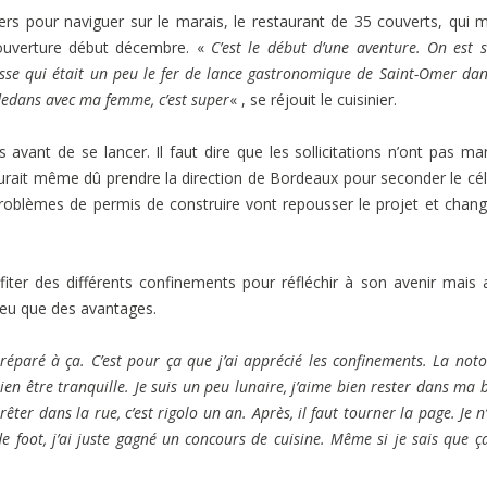
rs pour naviguer sur le marais, le restaurant de 35 couverts, qui 
 ouverture début décembre. «
C’est le début d’une aventure. On est 
isse qui était un peu le fer de lance gastronomique de Saint-Omer dan
 dedans avec ma femme, c’est super
« , se réjouit le cuisinier.
avant de se lancer. Il faut dire que les sollicitations n’ont pas m
 aurait même dû prendre la direction de Bordeaux pour seconder le cé
roblèmes de permis de construire vont repousser le projet et chang
ofiter des différents confinements pour réfléchir à son avenir mais 
s eu que des avantages.
réparé à ça. C’est pour ça que j’ai apprécié les confinements. La noto
n être tranquille. Je suis un peu lunaire, j’aime bien rester dans ma b
ter dans la rue, c’est rigolo un an. Après, il faut tourner la page. Je n’
 foot, j’ai juste gagné un concours de cuisine. Même si je sais que ça