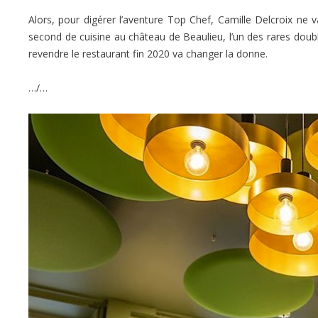
Alors, pour digérer l’aventure Top Chef, Camille Delcroix ne
second de cuisine au château de Beaulieu, l’un des rares doub
revendre le restaurant fin 2020 va changer la donne.
…/…