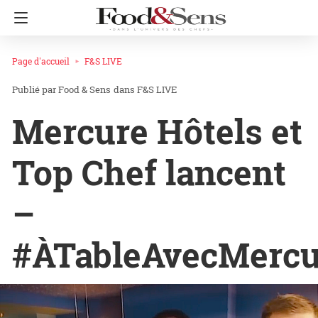
Page d'accueil
F&S LIVE
Food & Sens
dans
F&S LIVE
Mercure Hôtels et
Top Chef lancent
–
#ÀTableAvecMercu