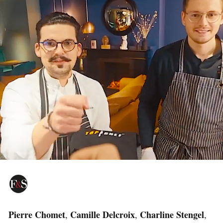
Pierre Chomet
Camille Delcroix
Charline Stengel
,
,
,