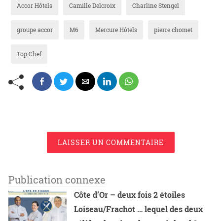
Accor Hôtels
Camille Delcroix
Charline Stengel
groupe accor
M6
Mercure Hôtels
pierre chomet
Top Chef
LAISSER UN COMMENTAIRE
Publication connexe
Côte d’Or – deux fois 2 étoiles
Loiseau/Frachot … lequel des deux