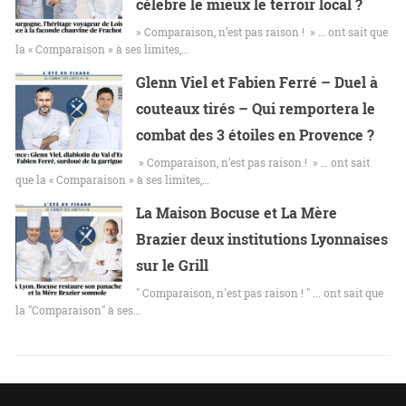
célèbre le mieux le terroir local ?
» Comparaison, n’est pas raison ! » … ont sait que
la « Comparaison » à ses limites,…
Glenn Viel et Fabien Ferré – Duel à
couteaux tirés – Qui remportera le
combat des 3 étoiles en Provence ?
» Comparaison, n’est pas raison ! » … ont sait
que la « Comparaison » à ses limites,…
La Maison Bocuse et La Mère
Brazier deux institutions Lyonnaises
sur le Grill
" Comparaison, n'est pas raison ! " ... ont sait que
la "Comparaison" à ses…