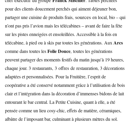
exécutif
Franck Mischler
chef
du groupe
. Tables perchées
pour des clients doucement perchés qui aiment déjeuner bon,
sources
partager une cuisine de produits frais,
en local, bio – qui
n’ont pas pris l’avion mais les télécabines – avant de faire la fête
sur les pistes enneigées et ensoleillées. Accessible à la fois en
Arcs
télécabine, à pied ou à skis par toutes les générations.
Aux
Folie Douce
comme dans toutes les
,
toutes les générations
peuvent partager des moments festifs du matin jusqu’à 19 heures,
chaque jour. 3
restaurants,
3
offres
de
restauration
, 3 décorations
adaptées et personnalisées.
Pour la Fruitière, l’esprit de
coopérative a été conservé notamment grâce à l’utilisation de bois
clair et l’intégration dans la décoration d’immenses bidons de lait
entourant le bar central. La Petite Cuisine, quant à elle, a été
pensée comme un lieu cosy-chic, effets de matière, céramiques,
albâtre de l’imposant bar, culminant à plusieurs mètres du sol.