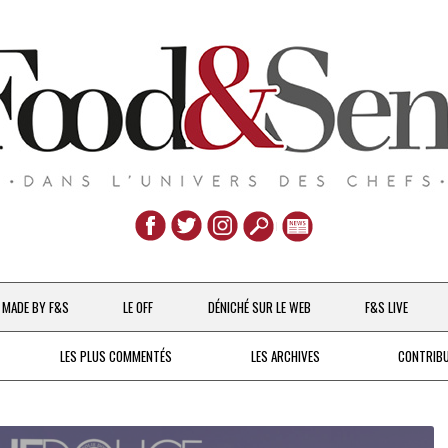
Aller
au
MADE BY F&S
LE OFF
DÉNICHÉ SUR LE WEB
F&S LIVE
contenu
CHEFS & ACTUALITÉS
LES PLUS COMMENTÉS
LES ARCHIVES
CONTRIB
UNE POULE SUR UN MUR
DE 2007 À 2015
À LA PETITE CUILLÈRE
DEPUIS 2016