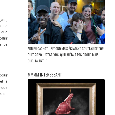
agne,
s. La
sique
ffrir
iance
ADRIEN CACHOT - SECOND MAIS ÉCLATANT COUTEAU DE TOP
CHEF 2020 - "C'EST VRAI QU'IL N'ÉTAIT PAS DRÔLE, MAIS
QUEL TALENT !"
MMMM INTERESSANT
pour
 et à
sique
et de