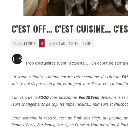
C’EST OFF… C’EST CUISINE… C’E
11 JUILLET 2017
0
CHEFS & ACTUALITÉS
LE OFF
Trop d’actualités tuent l’actualité … un début de semaine
L
a scène culinaire s’anime encore cette semaine, du côté de
F&
voir ce qui s’y passe au fond, et on peut vous l’assurer : ça bouill
L’univers de la
FOOD
vous passionne,
Food&Sens
demeure le seul
leurs changements de cap, les infos médias… Rumeurs et chuch
Cette semaine la recette, c’est de l’info des chefs, du people,
Rennes, Paris, Bordeaux, Ikarus, en Corse, à Montmorillon, à Par