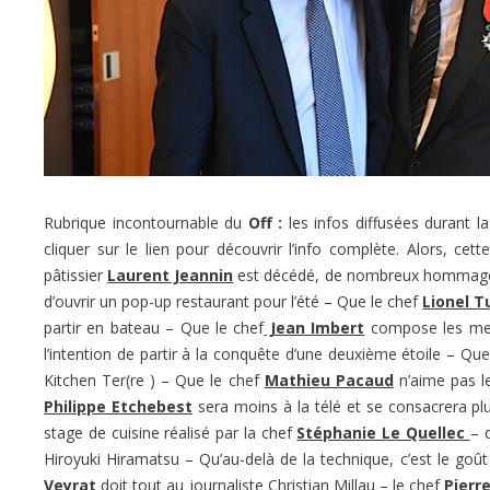
Rubrique incontournable du
Off :
les infos diffusées durant l
cliquer sur le lien pour découvrir l’info complète. Alors, ce
pâtissier
Laurent Jeannin
est décédé, de nombreux hommages 
d’ouvrir un pop-up restaurant pour l’été – Que le chef
Lionel T
partir en bateau – Que le chef
Jean Imbert
compose les menu
l’intention de partir à la conquête d’une deuxième étoile – Qu
Kitchen Ter(re ) – Que le chef
Mathieu Pacaud
n’aime pas l
Philippe Etchebest
sera moins à la télé et se consacrera pl
stage de cuisine réalisé par la chef
Stéphanie Le Quellec
– 
Hiroyuki Hiramatsu – Qu’au-delà de la technique, c’est le goût 
Veyrat
doit tout au journaliste Christian Millau – le chef
Pierr