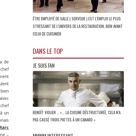
ÊTRE EMPLOYÉ DE SALLE ( SERVEUR ) EST L'EMPLOI LE PLUS
STRESSANT DE L'UNIVERS DE LA RESTAURATION, BIEN AVANT
CELUI DE CUISINIER
DANS LE TOP
ra de
JE SUIS FAN
 chef
nent
ulent
bien
 avec
 chef
BENOÎT VIOLIER … « … LA CUISINE DÉSTRUCTURÉE, CELA N’A
 à un
PAS CASSÉ TROIS PATTES À UN CANARD «
onais
Marc
ime –
MMMM INTERESSANT