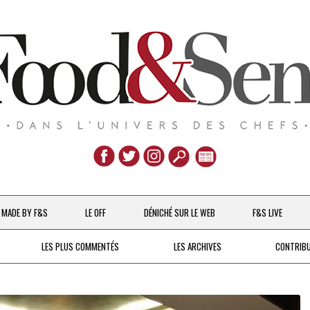
Aller
au
MADE BY F&S
LE OFF
DÉNICHÉ SUR LE WEB
F&S LIVE
contenu
CHEFS & ACTUALITÉS
LES PLUS COMMENTÉS
LES ARCHIVES
CONTRIB
UNE POULE SUR UN MUR
DE 2007 À 2015
À LA PETITE CUILLÈRE
DEPUIS 2016