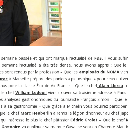
a semaine passée et qui ont marqué l’actualité de
F&S.
Il vous suffi
tte semaine l’actualité a été très dense, nous avons appris : Que le
sont rendus par la profession – Que les
employés du NOMA
vien
urac
à Marseille prépare des paniers « pique-nique » pour ceux qui ve
s pour la classe Éco de Air France – Que le chef
Alain Llorca
a 
e le chef
William Ledeuil
vient d’ouvrir sa troisième adresse à Paris
es analyses gastronomiques du journaliste François Simon – Que le
us à sa gastronomie – Que grâce à Michelin vous pourrez participer
que le chef
Marc Heaberlin
a remis la légion d’honneur au chef Jap
qui intéresse le plus le chef pâtissier
Cédric Grolet
– Que le chef
e Gagnaire
va dupliquer sa marque Gaya, se sera en Charente Marit