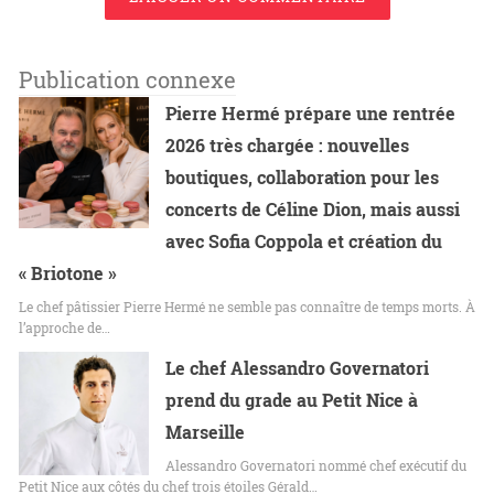
Publication connexe
Pierre Hermé prépare une rentrée
2026 très chargée : nouvelles
boutiques, collaboration pour les
concerts de Céline Dion, mais aussi
avec Sofia Coppola et création du
« Briotone »
Le chef pâtissier Pierre Hermé ne semble pas connaître de temps morts. À
l’approche de…
Le chef Alessandro Governatori
prend du grade au Petit Nice à
Marseille
Alessandro Governatori nommé chef exécutif du
Petit Nice aux côtés du chef trois étoiles Gérald…