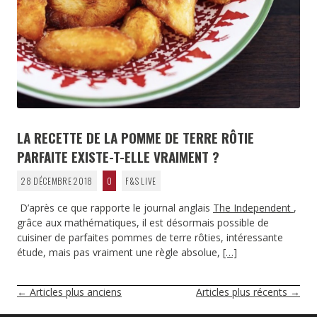
LA RECETTE DE LA POMME DE TERRE RÔTIE
PARFAITE EXISTE-T-ELLE VRAIMENT ?
28 DÉCEMBRE 2018
0
F&S LIVE
D’après ce que rapporte le journal anglais
The Independent
,
grâce aux mathématiques, il est désormais possible de
cuisiner de parfaites pommes de terre rôties, intéressante
étude, mais pas vraiment une règle absolue,
[…]
NAVIGATION
←
Articles plus anciens
Articles plus récents
→
DES
ARTICLES