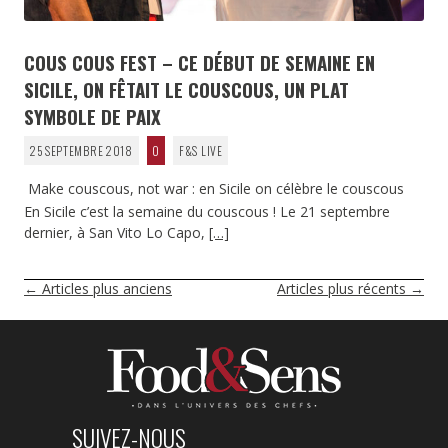
COUS COUS FEST – CE DÉBUT DE SEMAINE EN
SICILE, ON FÊTAIT LE COUSCOUS, UN PLAT
SYMBOLE DE PAIX
25 SEPTEMBRE 2018
0
F&S LIVE
Make couscous, not war : en Sicile on célèbre le couscous
En Sicile c’est la semaine du couscous ! Le 21 septembre
dernier, à San Vito Lo Capo,
[…]
NAVIGATION
←
Articles plus anciens
Articles plus récents
→
DES
ARTICLES
SUIVEZ-NOUS