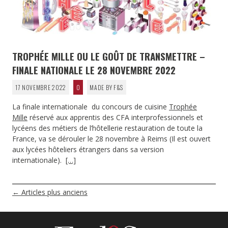
TROPHÉE MILLE OU LE GOÛT DE TRANSMETTRE –
FINALE NATIONALE LE 28 NOVEMBRE 2022
17 NOVEMBRE 2022
0
MADE BY F&S
La finale internationale du concours de cuisine
Trophée
Mille
réservé aux apprentis des CFA interprofessionnels et
lycéens des métiers de l’hôtellerie restauration de toute la
France, va se dérouler le 28 novembre à Reims (Il est ouvert
aux lycées hôteliers étrangers dans sa version
internationale).
[…]
NAVIGATION
←
Articles plus anciens
DES
ARTICLES