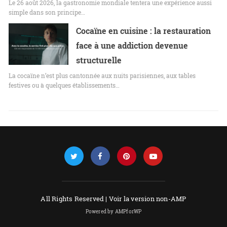
Le 26 août 2026, la gastronomie mondiale tentera une expérience aussi
simple dans son principe…
Cocaïne en cuisine : la restauration
face à une addiction devenue
structurelle
La cocaïne n’est plus cantonnée aux nuits parisiennes, aux tables
festives ou à quelques établissements…
All Rights Reserved |
Voir la version non-AMP
Powered by AMPforWP