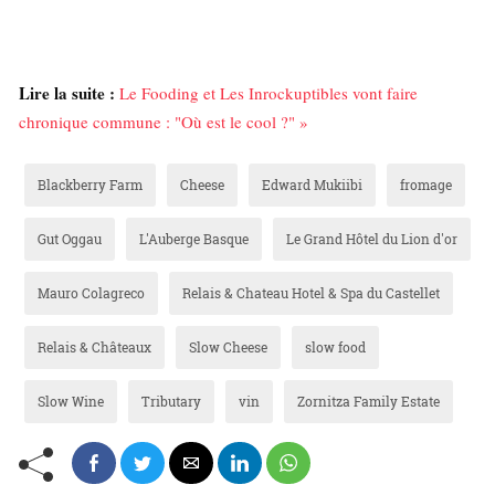
Lire la suite :
Le Fooding et Les Inrockuptibles vont faire
chronique commune : "Où est le cool ?" »
Blackberry Farm
Cheese
Edward Mukiibi
fromage
Gut Oggau
L'Auberge Basque
Le Grand Hôtel du Lion d'or
Mauro Colagreco
Relais & Chateau Hotel & Spa du Castellet
Relais & Châteaux
Slow Cheese
slow food
Slow Wine
Tributary
vin
Zornitza Family Estate