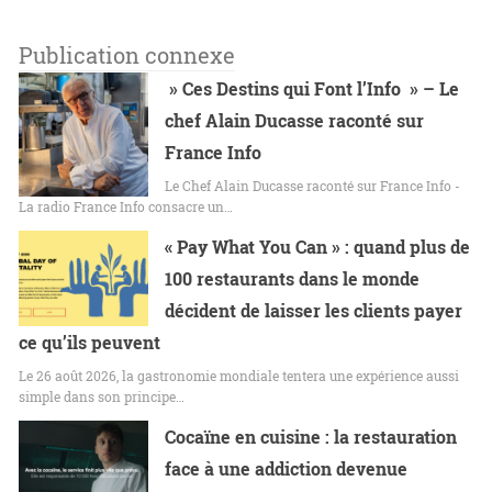
Publication connexe
» Ces Destins qui Font l’Info » – Le
chef Alain Ducasse raconté sur
France Info
Le Chef Alain Ducasse raconté sur France Info -
La radio France Info consacre un…
« Pay What You Can » : quand plus de
100 restaurants dans le monde
décident de laisser les clients payer
ce qu’ils peuvent
Le 26 août 2026, la gastronomie mondiale tentera une expérience aussi
simple dans son principe…
Cocaïne en cuisine : la restauration
face à une addiction devenue