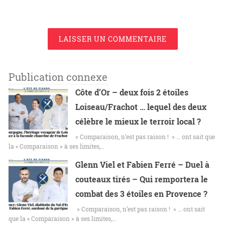
LAISSER UN COMMENTAIRE
Publication connexe
Côte d’Or – deux fois 2 étoiles
Loiseau/Frachot … lequel des deux
célèbre le mieux le terroir local ?
» Comparaison, n’est pas raison ! » … ont sait que
la « Comparaison » à ses limites,…
Glenn Viel et Fabien Ferré – Duel à
couteaux tirés – Qui remportera le
combat des 3 étoiles en Provence ?
» Comparaison, n’est pas raison ! » … ont sait
que la « Comparaison » à ses limites,…