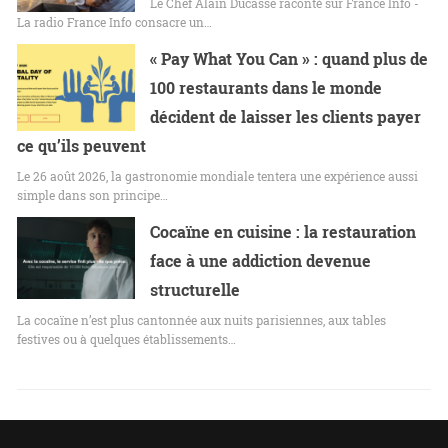
Le Chef Alain Ducasse raconté sur France Info -
La radio France Info consacre un…
« Pay What You Can » : quand plus de
100 restaurants dans le monde
décident de laisser les clients payer
ce qu’ils peuvent
Le 26 août 2026, la gastronomie mondiale tentera une expérience aussi
simple dans son principe…
Cocaïne en cuisine : la restauration
face à une addiction devenue
structurelle
La cocaïne n’est plus cantonnée aux nuits parisiennes, aux tables
festives ou à quelques établissements…