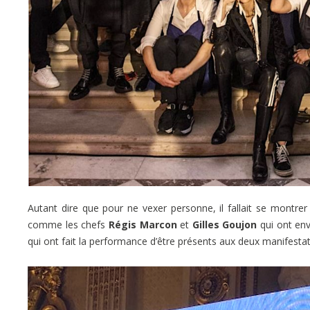
Autant dire que pour ne vexer personne, il fallait se montre
comme les chefs
Régis Marcon
et
Gilles Goujon
qui ont env
qui ont fait la performance d’être présents aux deux manifestat