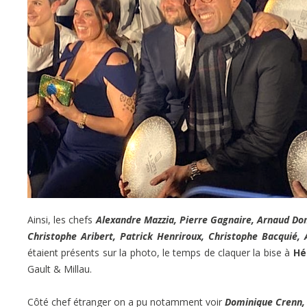
Ainsi, les chefs
Alexandre Mazzia, Pierre Gagnaire, Arnaud Don
Christophe Aribert, Patrick Henriroux, Christophe Bacquié,
étaient présents sur la photo, le temps de claquer la bise à
Hé
Gault & Millau.
Côté chef étranger on a pu notamment voir
Dominique Crenn, 