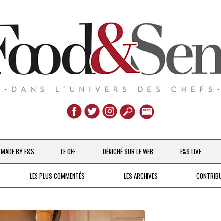
Aller
au
MADE BY F&S
LE OFF
DÉNICHÉ SUR LE WEB
F&S LIVE
contenu
CHEFS & ACTUALITÉS
LES PLUS COMMENTÉS
LES ARCHIVES
CONTRIB
UNE POULE SUR UN MUR
DE 2007 À 2015
À LA PETITE CUILLÈRE
DEPUIS 2016