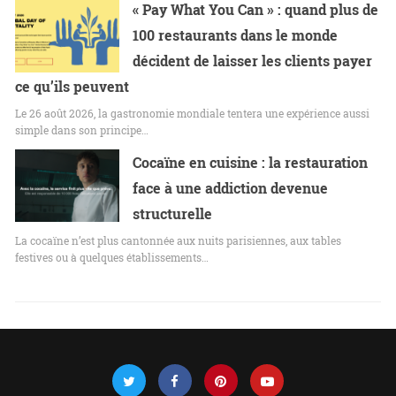
« Pay What You Can » : quand plus de
100 restaurants dans le monde
décident de laisser les clients payer
ce qu’ils peuvent
Le 26 août 2026, la gastronomie mondiale tentera une expérience aussi
simple dans son principe…
Cocaïne en cuisine : la restauration
face à une addiction devenue
structurelle
La cocaïne n’est plus cantonnée aux nuits parisiennes, aux tables
festives ou à quelques établissements…