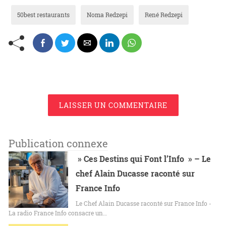
50best restaurants
Noma Redzepi
René Redzepi
LAISSER UN COMMENTAIRE
Publication connexe
» Ces Destins qui Font l’Info » – Le
chef Alain Ducasse raconté sur
France Info
Le Chef Alain Ducasse raconté sur France Info -
La radio France Info consacre un…