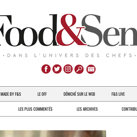
Aller
au
MADE BY F&S
LE OFF
DÉNICHÉ SUR LE WEB
F&S LIVE
contenu
CHEFS & ACTUALITÉS
LES PLUS COMMENTÉS
LES ARCHIVES
CONTRIB
UNE POULE SUR UN MUR
DE 2007 À 2015
À LA PETITE CUILLÈRE
DEPUIS 2016