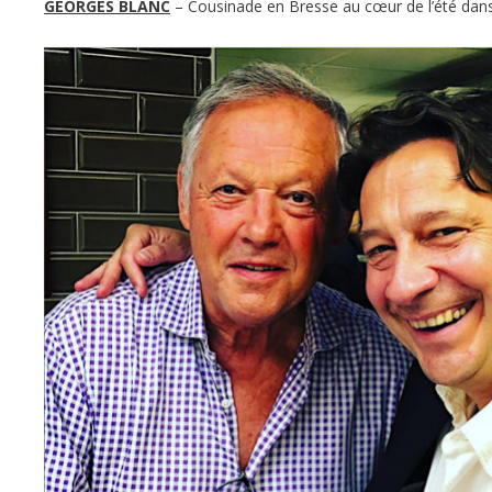
GEORGES BLANC
– Cousinade en Bresse au cœur de l’été da