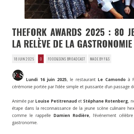
THEFORK AWARDS 2025 : 80 
LA RELÈVE DE LA GASTRONOMIE 
18 JUIN 2025
0
FOOD&SENS BROADCAST
MADE BY F&S
Lundi 16 juin 2025
, le restaurant
Le Camondo
à Pa
cérémonie portée par l’idée simple et puissante d’un passage 
Animée par
Louise Petitrenaud
et
Stéphane Rotenberg
, 
étape dans la reconnaissance de la jeune scène culinaire he
comme le rappelle
Damien Rodière
, l’événement célèbr
gastronomie.