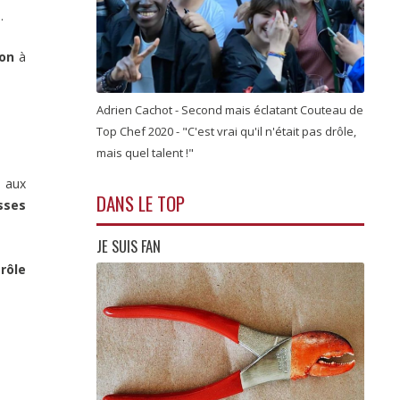
.
son
à
Adrien Cachot - Second mais éclatant Couteau de
Top Chef 2020 - "C'est vrai qu'il n'était pas drôle,
mais quel talent !"
s aux
DANS LE TOP
sses
JE SUIS FAN
rôle