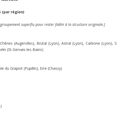
 (par région)
 regroupement superflu pour rester fidèle à la structure originale.]
 Chênes (Augerolles), Brutal (Lyon), Astral (Lyon), Carbone (Lyon),
lin (St-Gervais-les-Bains)
e du Grapiot (Pupillin), Erre (Chassy)
s)