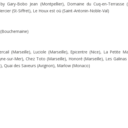
iro by Gary-Bobo Jean (Montpellier), Domaine du Cuq-en-Terrasse 
ercier (St-Siffret), Le Houx est où (Saint-Antonin-Noble-Val)
s (Bouchemaine)
cail (Marseille), Luciole (Marseille), Epicentre (Nice), La Petite M
ne-sur-Mer), Chez Toto (Marseille), Honoré (Marseille), Les Galinas 
le), Quai des Saveurs (Avignon), Marlow (Monaco)