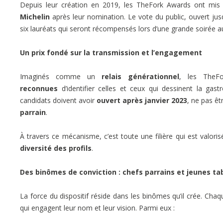
Depuis leur création en 2019, les TheFork Awards ont mis
Michelin
après leur nomination. Le vote du public, ouvert j
six lauréats qui seront récompensés lors d’une grande soirée 
Un prix fondé sur la transmission et l’engagement
Imaginés comme un
relais générationnel
, les TheF
reconnues
d’identifier celles et ceux qui dessinent la gas
candidats doivent avoir
ouvert après janvier 2023
, ne pas êt
parrain
.
À travers ce mécanisme, c’est toute une filière qui est valoris
diversité des profils
.
Des binômes de conviction : chefs parrains et jeunes ta
La force du dispositif réside dans les binômes qu’il crée. Ch
qui engagent leur nom et leur vision. Parmi eux :