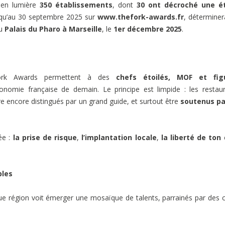
 en lumière
350 établissements
, dont
30 ont décroché une ét
usqu’au 30 septembre 2025 sur
www.thefork-awards.fr
, déterminer
au
Palais du Pharo à Marseille
, le
1er décembre 2025
.
ork Awards permettent à des
chefs étoilés, MOF et fig
tronomie française de demain. Le principe est limpide : les restau
re encore distingués par un grand guide, et surtout être
soutenus pa
ée :
la prise de risque
,
l’implantation locale
,
la liberté de ton
bles
aque région voit émerger une mosaïque de talents, parrainés par des 