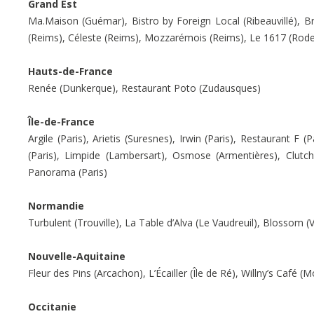
Grand Est
Ma.Maison (Guémar), Bistro by Foreign Local (Ribeauvillé), Br
(Reims), Céleste (Reims), Mozzarémois (Reims), Le 1617 (Rod
Hauts-de-France
Renée (Dunkerque), Restaurant Poto (Zudausques)
Île-de-France
Argile (Paris), Arietis (Suresnes), Irwin (Paris), Restaurant F 
(Paris), Limpide (Lambersart), Osmose (Armentières), Clutch (
Panorama (Paris)
Normandie
Turbulent (Trouville), La Table d’Alva (Le Vaudreuil), Blossom (
Nouvelle-Aquitaine
Fleur des Pins (Arcachon), L’Écailler (Île de Ré), Willny’s Café (
Occitanie