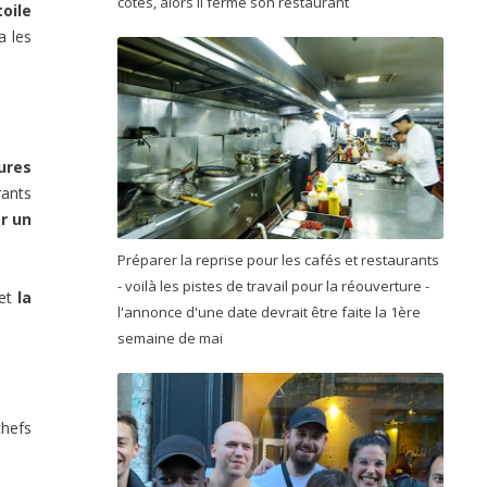
côtés, alors il ferme son restaurant
oile
a les
ures
rants
r un
Préparer la reprise pour les cafés et restaurants
- voilà les pistes de travail pour la réouverture -
et
la
l'annonce d'une date devrait être faite la 1ère
semaine de mai
chefs