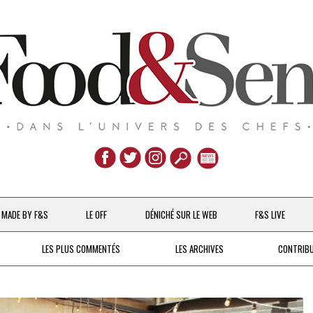
Aller
au
MADE BY F&S
LE OFF
DÉNICHÉ SUR LE WEB
F&S LIVE
contenu
CHEFS & ACTUALITÉS
LES PLUS COMMENTÉS
LES ARCHIVES
CONTRIB
UNE POULE SUR UN MUR
DE 2007 À 2015
À LA PETITE CUILLÈRE
DEPUIS 2016