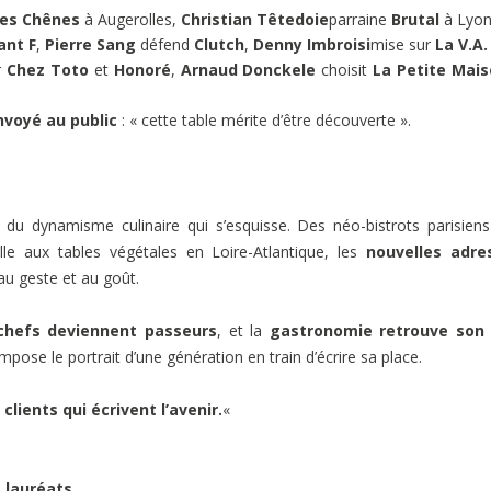
es Chênes
à Augerolles,
Christian Têtedoie
parraine
Brutal
à Lyon
ant F
,
Pierre Sang
défend
Clutch
,
Denny Imbroisi
mise sur
La V.A.
r
Chez Toto
et
Honoré
,
Arnaud Donckele
choisit
La Petite Mai
nvoyé au public
: « cette table mérite d’être découverte ».
du dynamisme culinaire qui s’esquisse. Des néo-bistrots parisien
lle aux tables végétales en Loire-Atlantique, les
nouvelles adre
au geste et au goût.
chefs deviennent passeurs
, et la
gastronomie retrouve son 
ompose le portrait d’une génération en train d’écrire sa place.
clients qui écrivent l’avenir.
«
 lauréats.