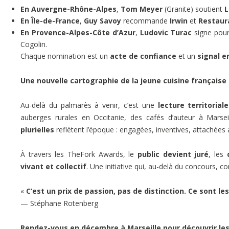
En Auvergne-Rhône-Alpes
,
Tom Meyer
(Granite) soutient
L
En Île-de-France
,
Guy Savoy
recommande
Irwin
et
Restaur
En Provence-Alpes-Côte d’Azur
,
Ludovic Turac
signe pou
Cogolin.
Chaque nomination est un
acte de confiance
et un
signal e
Une nouvelle cartographie de la jeune cuisine française
Au-delà du palmarès à venir, c’est une
lecture territoriale
auberges rurales en Occitanie, des cafés d’auteur à Marsei
plurielles
reflètent l’époque : engagées, inventives, attachées 
À travers les TheFork Awards, le
public devient juré
, les
vivant et collectif
. Une initiative qui, au-delà du concours, c
«
C’est un prix de passion, pas de distinction. Ce sont les 
— Stéphane Rotenberg
Rendez-vous en décembre à Marseille pour découvrir les